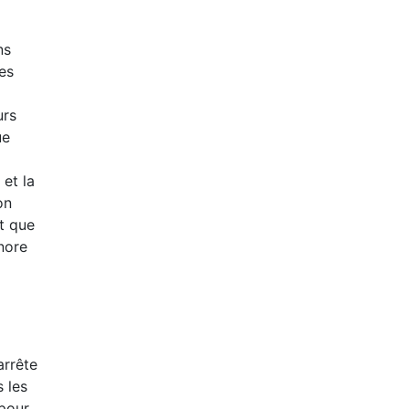
ns
es
urs
ue
 et la
on
ut que
nore
arrête
 les
pour