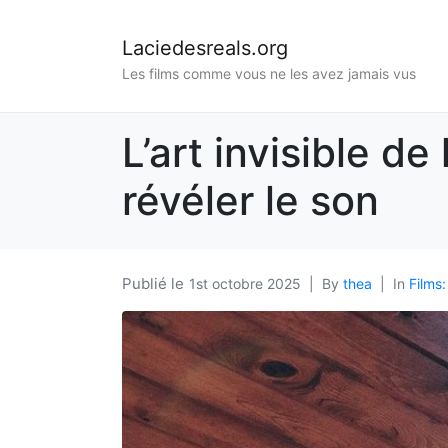
Laciedesreals.org
Les films comme vous ne les avez jamais vus
L’art invisible de
révéler le son
1st octobre 2025
By
thea
In
Films