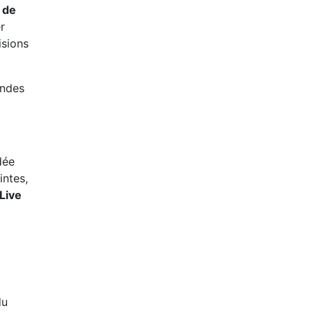
 de
r
isions
ondes
dée
intes,
Live
du