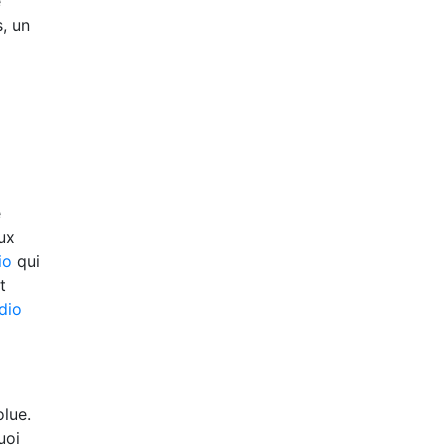
e
, un
e
ux
io
qui
t
dio
olue.
uoi