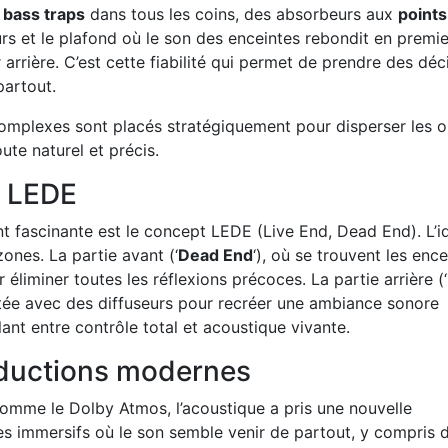
s
bass traps
dans tous les coins, des absorbeurs aux
points
urs et le plafond où le son des enceintes rebondit en premie
r arrière. C’est cette fiabilité qui permet de prendre des déc
partout.
complexes sont placés stratégiquement pour disperser les 
te naturel et précis.
u LEDE
t fascinante est le concept LEDE (Live End, Dead End). L’i
zones. La partie avant (‘
Dead End
‘), où se trouvent les ence
éliminer toutes les réflexions précoces. La partie arrière (‘
traitée avec des diffuseurs pour recréer une ambiance sonore
llant entre contrôle total et acoustique vivante.
oductions modernes
mme le Dolby Atmos, l’acoustique a pris une nouvelle
s immersifs où le son semble venir de partout, y compris 