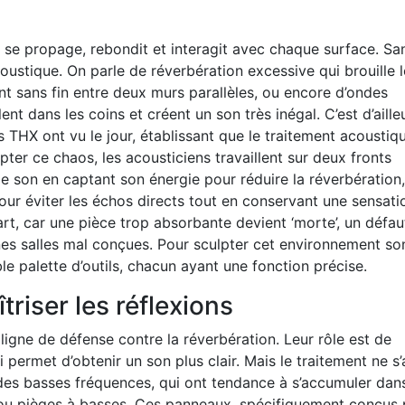
i se propage, rebondit et interagit avec chaque surface. Sa
oustique. On parle de réverbération excessive qui brouille l
nt sans fin entre deux murs parallèles, ou encore d’ondes
nt dans les coins et créent un son très inégal. C’est d’aille
THX ont vu le jour, établissant que le traitement acoustiq
ter ce chaos, les acousticiens travaillent sur deux fronts
 le son en captant son énergie pour réduire la réverbération,
our éviter les échos directs tout en conservant une sensati
 art, car une pièce trop absorbante devient ‘morte’, un défa
nes salles mal conçues. Pour sculpter cet environnement so
ble palette d’outils, chacun ayant une fonction précise.
riser les réflexions
igne de défense contre la réverbération. Leur rôle est de
i permet d’obtenir un son plus clair. Mais le traitement ne s’
des basses fréquences, qui ont tendance à s’accumuler dans
u pièges à basses. Ces panneaux, spécifiquement conçus 