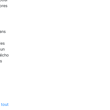
pres
dans
des
 un
 écho
ls
 tout