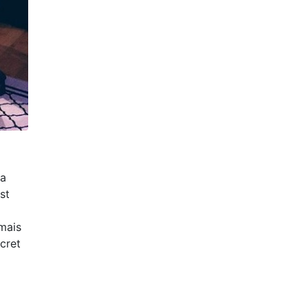
la
st
 mais
scret