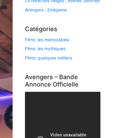
La reine des neiges : libérée, délivrée
Avengers : Endgame
Catégories
Films: les mémorables
Films: les mythiques
Films: quelques métiers
Avengers – Bande
Annonce Officielle