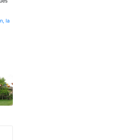
ques
n, la