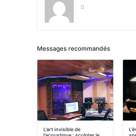
L’art invisible de
L’é
l’acoustique : sculpter le
sp