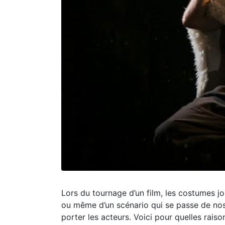
Lors du tournage d’un film, les costumes jo
ou même d’un scénario qui se passe de nos 
porter les acteurs. Voici pour quelles raiso