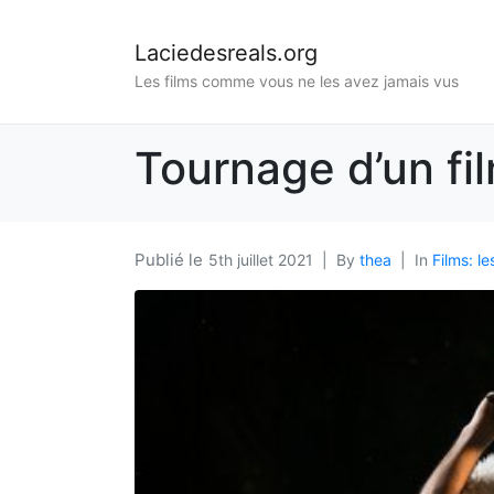
Laciedesreals.org
Les films comme vous ne les avez jamais vus
Tournage d’un fi
5th juillet 2021
By
thea
In
Films: l