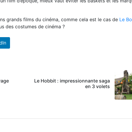
n film d’époque, mieux vaut éviter les baskets et les mar
ains grands films du cinéma, comme cela est le cas de
Le Bo
ous des costumes de cinéma ?
dIn
yage
Le Hobbit : impressionnante saga
en 3 volets