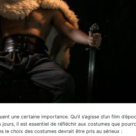
uent une certaine importance. Qu’il s’agisse d’un film d’épo
jours, il est essentiel de réfléchir aux costumes que pourr
ns le choix des costumes devrait être pris au sérieux :