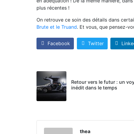
en adéquation ! De la même manière, dans u
plus récentes !
On retrouve ce soin des détails dans cert
Brute et le Truand
. Et vous, que pensez-v
Facebook
Twitter
Linke
Retour vers le futur : un vo
inédit dans le temps
thea