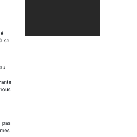
é
té
à se
 au
rante
 nous
x pas
tumes