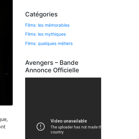
Catégories
Films: les mémorables
Films: les mythiques
Films: quelques métiers
Avengers – Bande
Annonce Officielle
que,
ont