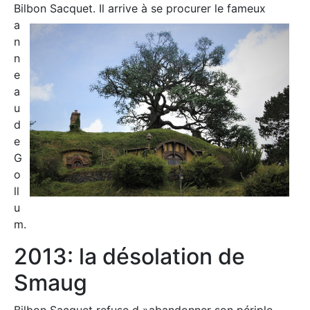
Bilbon Sacquet. Il arrive à se proc
urer le fameux
a
n
n
e
a
u
d
e
G
o
ll
u
m.
2013: la désolation de
Smaug
Bilbon Sacquet refuse d »abandonner son périple